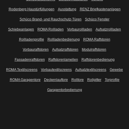
Rodenberg Haustürfüllungen
Ausstattung
RENZ Briefkastenanlagen
Schüco Brand- und Rauchschutz-Türen
Schüco Fenster
Schiebeanlagen
ROMA Rollladen
Vorbaurollladen
Aufsatzrollladen
Rollladenprofile
Rollladenbedienung
ROMA Raffstoren
Vorbauraffstoren
Aufsatzraffstoren
Modulraffstoren
Fassadenraffstoren
Raffstorenlamellen
Raffstorenbedienung
ROMA Textilscreens
Vorbautextilscreens
Aufsatztextilscreens
Gewebe
ROMA Garagentore
Deckenlauftore
Rolltore
Rollgitter
Torprofile
Garagentorbedienung