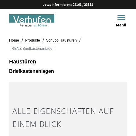
Jetzt informieren:
02161 / 23311
Toggle 
Menü
/
/
/
Home
Produkte
Schüco Haustüren
RENZ Briefkastenanlagen
Haustüren
Briefkastenanlagen