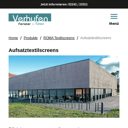
Jetzt informieren:
02161 / 23311
Toggle 
Menü
/
/
/
Home
Produkte
ROMA Textilscreens
Aufsatztextilscreens
Aufsatztextilscreens