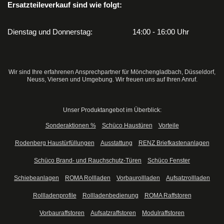
Ersatzteileverkauf sind wie folgt:
Dienstag und Donnerstag:
14:00 - 16:00 Uhr
Wir sind Ihre erfahrenen Ansprechpartner für Mönchengladbach, Düsseldorf,
Neuss, Viersen und Umgebung. Wir freuen uns auf Ihren Anruf.
Unser Produktangebot im Überblick:
Sonderaktionen %
Schüco Haustüren
Vorteile
Rodenberg Haustürfüllungen
Ausstattung
RENZ Briefkastenanlagen
Schüco Brand- und Rauchschutz-Türen
Schüco Fenster
Schiebeanlagen
ROMA Rollladen
Vorbaurollladen
Aufsatzrollladen
Rollladenprofile
Rollladenbedienung
ROMA Raffstoren
Vorbauraffstoren
Aufsatzraffstoren
Modulraffstoren