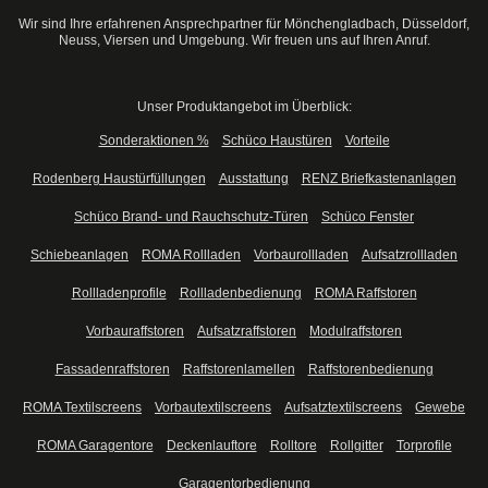
Wir sind Ihre erfahrenen Ansprechpartner für Mönchengladbach, Düsseldorf,
Neuss, Viersen und Umgebung. Wir freuen uns auf Ihren Anruf.
Unser Produktangebot im Überblick:
Sonderaktionen %
Schüco Haustüren
Vorteile
Rodenberg Haustürfüllungen
Ausstattung
RENZ Briefkastenanlagen
Schüco Brand- und Rauchschutz-Türen
Schüco Fenster
Schiebeanlagen
ROMA Rollladen
Vorbaurollladen
Aufsatzrollladen
Rollladenprofile
Rollladenbedienung
ROMA Raffstoren
Vorbauraffstoren
Aufsatzraffstoren
Modulraffstoren
Fassadenraffstoren
Raffstorenlamellen
Raffstorenbedienung
ROMA Textilscreens
Vorbautextilscreens
Aufsatztextilscreens
Gewebe
ROMA Garagentore
Deckenlauftore
Rolltore
Rollgitter
Torprofile
Garagentorbedienung