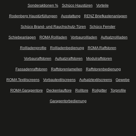
Sonderaktionen %
Schüco Haustüren
Vorteile
Rodenberg Haustürfüllungen
Ausstattung
RENZ Briefkastenanlagen
Schüco Brand- und Rauchschutz-Türen
Schüco Fenster
Schiebeanlagen
ROMA Rollladen
Vorbaurollladen
Aufsatzrollladen
Rollladenprofile
Rollladenbedienung
ROMA Raffstoren
Vorbauraffstoren
Aufsatzraffstoren
Modulraffstoren
Fassadenraffstoren
Raffstorenlamellen
Raffstorenbedienung
ROMA Textilscreens
Vorbautextilscreens
Aufsatztextilscreens
Gewebe
ROMA Garagentore
Deckenlauftore
Rolltore
Rollgitter
Torprofile
Garagentorbedienung