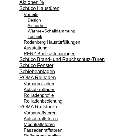
Aktionen %
Schüco Haustüren
Vorteile
Design
Sicherheit
Wärme-/Schalldämmung
Technik
Rodenberg Haustürfüllungen
Ausstattung
RENZ Briefkastenanlagen
Schüco Brand- und Rauchschutz-Türen
Schüco Fenster
Schiebeanlagen
ROMA Rollladen
Vorbaurollladen
Aufsatzrollladen
Rollladenprofile
Rollladenbedienung
ROMA Raffstoren
Vorbauraffstoren
Aufsatzraffstoren
Modulraffstoren
Fassadenraffstoren
Raffstorenlamellen