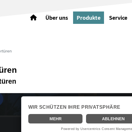
Über uns
Produkte
Service
rtüren
üren
türen