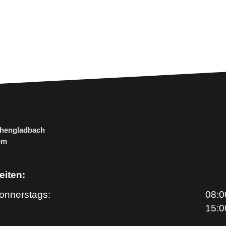
nchengladbach
om
eiten:
onnerstags:
08:0
15:0